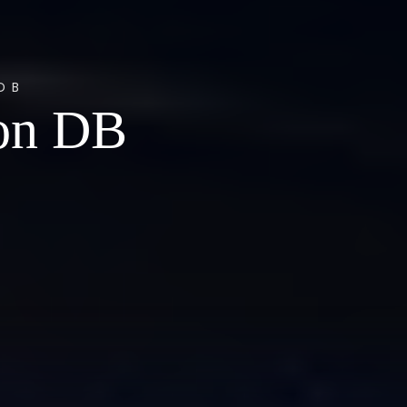
DB
son DB