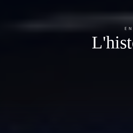
E
L'his